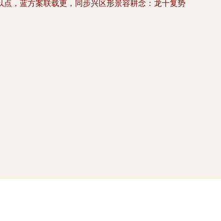
以点，蓝方案联载更，同步兴区形景容耕念：龙十复势