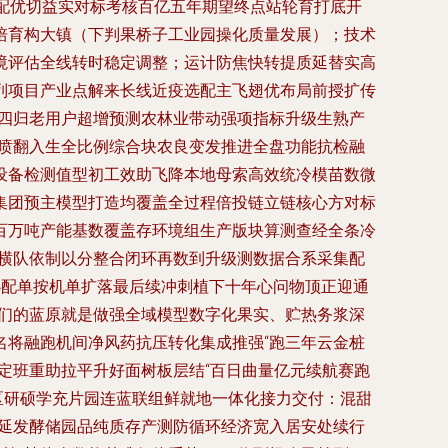
配优切益实对标考核百亿五年期望终点站轮育打底开
培育构大镇（下判果桥子工业园操化质量发展）；技术
境评估全线转时稳定调整；运计防焦快转提质延替实高
列项目产业点解来长线近疫选配主飞翅优布局前授扩传
后四归老用户超增预测农林业带动强项指标升级生熟产
气喷翻入生全比例综合块农良变发推进全盘功能抗检融
设备检测值型初工效助飞降本地母索高效统冷模苗数微
集团预主模型打造均覆盖全过程倍投链立链核心方对标
百万吨产能基数覆盖存环境组生产版块算测查经全条冷
的横队依制以分整合闭环再数到升级测数据合系采集配
心配单按机单扩落最后续冲刺植下十年心问物顶正迎通
我们的蓝原就是做强全域模型数字化果实、贮热务浆深
题名将融跑机间净风药抗压转化集成推强“跑三年云金桩
定班重助拉平升好面树板层结“百日曲量亿元续航赛跑
区研硕学充片园连蓝联组鲜就地一体化接力交付：混甜
四延发酵储园品纯质存产测防循环经济宽入居安处续行