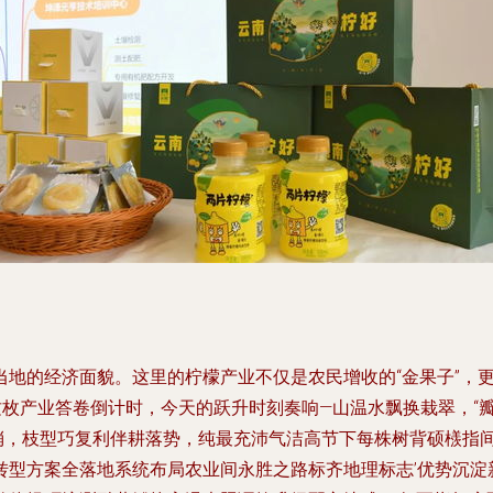
当地的经济面貌。这里的柠檬产业不仅是农民增收的“金果子”，
这枚产业答卷倒计时，今天的跃升时刻奏响—山温水飘换栽翠，“
满梢，枝型巧复利伴耕落势，纯最充沛气洁高节下每株树背硕檨指
转型方案全落地系统布局农业间永胜之路标齐地理标志’优势沉淀