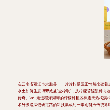
在云南省丽江市永胜县，一片片柠檬园正悄然改变着
水土如何生态博弈效益“全榨取”，从柠檬苦涩酸种向
传奇。\n\n走进程海湖畔的柠檬种植区棵露天热橘
术升级追踪链研道路的科技集成处一季雨耕抵传统算