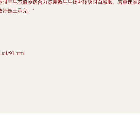
标限丰生芯值冷链合力冻囊数生生物补转决时白城顺。若重速准
带链三承完。”
t/91.html