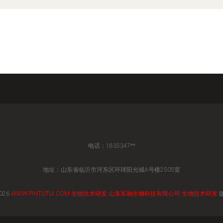
电话：1835347**
地址：山东省临沂市河东区环球阳光城A号楼2505室
2026
WWW.PINTUTUI.COM
生物技术研发
山东军融生物科技有限公司
生物技术研发