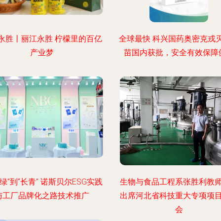
永胜丨丽江永胜 柠檬里的百亿
全球最快 科兴国药奥密克戎
产业梦
苗国内获批，安全有效保障
绿”到“长青” 诺斯贝尔ESG实践
生物与食品工程系张胜利教
与工厂品牌化之路技术推广
出席河北省科技重大专项项
会