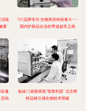
灭活疫
TAT品牌专访 生物美容科技泰斗——
健康
国内护肤品企业的弯道超车之路
师应邀
奋战15昼夜研发“筛查利器” 北京榜
目启动
样品格引领生物技术突破